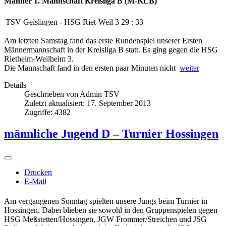
Männer 1. Mannschaft
Kreisliga B (M-KLB)
TSV Geislingen
-
HSG Riet-Weil 3
29
:
33
Am letzten Samstag fand das erste Rundenspiel unserer Ersten
Männermannschaft in der Kreisliga B statt. Es ging gegen die HSG
Rietheim-Weilheim 3.
Die Mannschaft fand in den ersten paar Minuten nicht
weiter
Details
Geschrieben von
Admin TSV
Zuletzt aktualisiert: 17. September 2013
Zugriffe: 4382
männliche Jugend D – Turnier Hossingen
Drucken
E-Mail
Am vergangenen Sonntag spielten unsere Jungs beim Turnier in
Hossingen. Dabei blieben sie sowohl in den Gruppenspielen gegen
HSG Meßstetten/Hossingen, JGW Frommer/Streichen und JSG