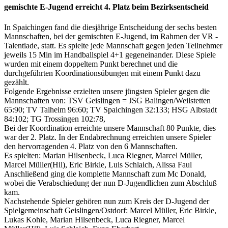
gemischte E-Jugend erreicht 4. Platz beim
Bezirksentscheid
In Spaichingen fand die diesjährige Entscheidung der sechs besten
Mannschaften, bei der gemischten E-Jugend, im Rahmen der VR -
Talentiade, statt. Es spielte jede Mannschaft gegen jeden Teilnehmer
jeweils 15 Min im Handballspiel 4+1 gegeneinander. Diese Spiele
wurden mit einem doppeltem Punkt berechnet und die
durchgeführten Koordinationsübungen mit einem Punkt dazu
gezählt.
Folgende Ergebnisse erzielten unsere jüngsten Spieler gegen die
Mannschaften von: TSV Geislingen = JSG Balingen/Weilstetten
65:90; TV Talheim 96:60; TV Spaichingen 32:133; HSG Albstadt
84:102; TG Trossingen 102:78,
Bei der Koordination erreichte unsere Mannschaft 80 Punkte, dies
war der 2. Platz. In der Endabrechnung erreichten unsere Spieler
den hervorragenden 4. Platz von den 6 Mannschaften.
Es spielten: Marian Hilsenbeck, Luca Riegner, Marcel Müller,
Marcel Müller(Hil), Eric Birkle, Luis Schlaich, Alissa Faul
Anschließend ging die komplette Mannschaft zum Mc Donald,
wobei die Verabschiedung der nun D-Jugendlichen zum Abschluß
kam.
Nachstehende Spieler gehören nun zum Kreis der D-Jugend der
Spielgemeinschaft Geislingen/Ostdorf: Marcel Müller, Eric Birkle,
Lukas Kohle, Marian Hilsenbeck, Luca Riegner, Marcel