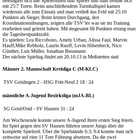
beteiligten sich alle Spielerinnen und Spieler und man trennte sich
mit 25:7 Toren. Beim anschließendem Turmballspiel kamen
wiederum alle zum Einsatz und man verließ das Feld mit 25:10
Punkten als Sieger. Beim letzten Durchgang, den
Koordinationsübungen, zeigten alle TSV‘ler was sie im Training
erarbeiten und gelernt haben. Mit insgesamt 68 Punkten errang man
die Tagesbestpunktzahl.
Es spielten: Lea Riccobono, Amely Urban, Alissa Faul, Marvin
Hauff,Mike Rebholz, Laurin Ruoff, Levin Hilsenbeck, Nico
Günther, Luis Müller, Jonathan Bussmann
Der nächste Spieltag findet am 20.10.13 in Meßstetten statt
Männer 2. Mannschaft
Kreisliga C (M-KLC)
TSV Geislingen 2
-
HSG Fritt-Neuf 2
18
:
24
männliche A-Jugend
Bezirksliga (mJA-BL)
SG Geisl/Ostd
-
SV Hausen
31
:
24
Am Wochenende konnte unsere A-Jugend ihren ersten Sieg feiern.
Im Spiel gegen den SV Hausen führten unsere Jungs über die
komplette Spielzeit. Über die Spielstände 6:3; 9:4 konnte man sich
zeitweise auf eine 11 Tore Führung absetzen. Da die zwei