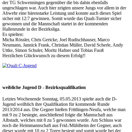
der TG Schwenningen gegenüber die bis dahin ebenfalls
ungeschlagen war. Auch hier zeigten unsere Jungs vor allem in der
Abwehr eine bärenstarke Leistung und konnte auch dieses Spiel
sicher mit 12:7 gewinnen. Somit wurde das Quali-Turnier sicher
gewonnen und die Mannschaft startet in der kommenden
Hallenrunde in der Bezirksliga.
Es spielten:
Micha Rössler, Chris Gericke, Joel Rudischhauser, Marco
Neumann, Jannick Frank, Christian Müller, David Scherle, Andy
Uttke, Simon Schuler, Moritz Hafner und Tobias Fuoß
Herzlichen Glückwunsch zu diesem Erfolg!!
weibliche Jugend D -
Bezirksqualifikation
Letztes Wochenende Sonntag, 05.05.2013 spielte auch die D-
Jugend weilblich ihre Qualifikation für kommende Runde
2013/2014 aus. Die Gegner hießen Frittlingen-Neufa, welche man
mit 9 zu 2 besiegte, anschließend folgte die Mannschaft aus
Albstadt, welches mit 8 zu 5 gewonnen wurde. Am Schluss war
noch die Heimmannschaft aus Frid./Mühlheim der Gegner, auch
dieser wurde mit 10 zu 2 Toren besiegt und somit wurde bei der