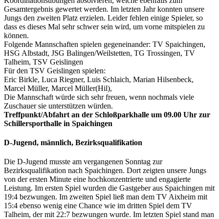
Koordinationsübungen absolvieren, welche ebenfalls zum
Gesamtergebnis gewertet werden. Im letzten Jahr konnten unsere
Jungs den zweiten Platz erzielen. Leider fehlen einige Spieler, so
dass es dieses Mal sehr schwer sein wird, um vorne mitspielen zu
können.
Folgende Mannschaften spielen gegeneinander: TV Spaichingen,
HSG Albstadt, JSG Balingen/Weilstetten, TG Trossingen, TV
Talheim, TSV Geislingen
Für den TSV Geislingen spielen:
Eric Birkle, Luca Riegner, Luis Schlaich, Marian Hilsenbeck,
Marcel Müller, Marcel Müller(Hil),
Die Mannschaft würde sich sehr freuen, wenn nochmals viele
Zuschauer sie unterstützen würden.
Treffpunkt/Abfahrt an der Schloßparkhalle um 09.00 Uhr zur
Schillersporthalle in Spaichingen
D-Jugend, männlich,
Bezirksqualifikation
Die D-Jugend musste am vergangenen Sonntag zur
Bezirksqualifikation nach Spaichingen. Dort zeigten unsere Jungs
von der ersten Minute eine hochkonzentrierte und engagierte
Leistung. Im ersten Spiel wurden die Gastgeber aus Spaichingen mit
19:4 bezwungen. Im zweiten Spiel ließ man dem TV Aixheim mit
15:4 ebenso wenig eine Chance wie im dritten Spiel dem TV
Talheim, der mit 22:7 bezwungen wurde. Im letzten Spiel stand man