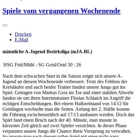
Spiele vom vergangenen Wochenende
Drucken
E-Mail
männliche A-Jugend
Bezirksliga (mJA-BL)
HSG Frid/Mühl
-
SG Geisl/Ostd
30
:
26
Nach dem schwachen Start in die Saison zeigte sich unsere A-
Jugend an diesem Wochenende verbessert. Trotz des Fehlens der
Kreisläufer und auch beider Trainer fanden unsere Jungs gut ins
Spiel. Getragen von Markus Gess im Tor und einer stabilen Abwehr
fanden sie um ihren Interimstrainer Florian Schlaich im Angriff die
richtigen Entscheidungen. Bei einem Halbzeitstand von 14:12 für
Geislingen wechselte man die Seiten. Anfang der 2. Hälfte konnte
die Führung zwischenzeitlich auf 17:13 ausbauen werden. Doch das
Spiel fand einen Bruch nach der 40. Minute, man musste in
kürzester Zeit gleich auf zwei Spieler verzichten. In dieser Phase
verpassten unsere Jungs die Chance ihren Vorsprung zu verwalten.
So musste man nach diesem tollen Spiel mit einer nicht ganz