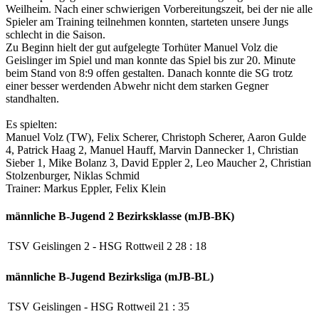
Weilheim. Nach einer schwierigen Vorbereitungszeit, bei der nie alle
Spieler am Training teilnehmen konnten, starteten unsere Jungs
schlecht in die Saison.
Zu Beginn hielt der gut aufgelegte Torhüter Manuel Volz die
Geislinger im Spiel und man konnte das Spiel bis zur 20. Minute
beim Stand von 8:9 offen gestalten. Danach konnte die SG trotz
einer besser werdenden Abwehr nicht dem starken Gegner
standhalten.
Es spielten:
Manuel Volz (TW), Felix Scherer, Christoph Scherer, Aaron Gulde
4, Patrick Haag 2, Manuel Hauff, Marvin Dannecker 1, Christian
Sieber 1, Mike Bolanz 3, David Eppler 2, Leo Maucher 2, Christian
Stolzenburger, Niklas Schmid
Trainer: Markus Eppler, Felix Klein
männliche B-Jugend 2
Bezirksklasse (mJB-BK)
TSV Geislingen 2
-
HSG Rottweil 2
28
:
18
männliche B-Jugend
Bezirksliga (mJB-BL)
TSV Geislingen
-
HSG Rottweil
21
:
35