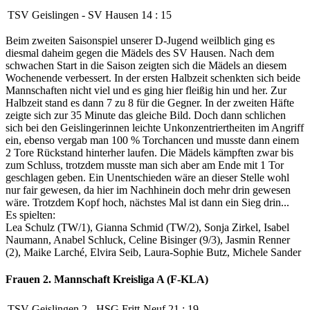
TSV Geislingen
-
SV Hausen
14
:
15
Beim zweiten Saisonspiel unserer D-Jugend weilblich ging es
diesmal daheim gegen die Mädels des SV Hausen. Nach dem
schwachen Start in die Saison zeigten sich die Mädels an diesem
Wochenende verbessert. In der ersten Halbzeit schenkten sich beide
Mannschaften nicht viel und es ging hier fleißig hin und her. Zur
Halbzeit stand es dann 7 zu 8 für die Gegner. In der zweiten Häfte
zeigte sich zur 35 Minute das gleiche Bild. Doch dann schlichen
sich bei den Geislingerinnen leichte Unkonzentriertheiten im Angriff
ein, ebenso vergab man 100 % Torchancen und musste dann einem
2 Tore Rückstand hinterher laufen. Die Mädels kämpften zwar bis
zum Schluss, trotzdem musste man sich aber am Ende mit 1 Tor
geschlagen geben. Ein Unentschieden wäre an dieser Stelle wohl
nur fair gewesen, da hier im Nachhinein doch mehr drin gewesen
wäre. Trotzdem Kopf hoch, nächstes Mal ist dann ein Sieg drin...
Es spielten:
Lea Schulz (TW/1), Gianna Schmid (TW/2), Sonja Zirkel, Isabel
Naumann, Anabel Schluck, Celine Bisinger (9/3), Jasmin Renner
(2), Maike Larché, Elvira Seib, Laura-Sophie Butz, Michele Sander
Frauen 2. Mannschaft
Kreisliga A (F-KLA)
TSV Geislingen 2
-
HSG Fritt-Neuf
21
:
19