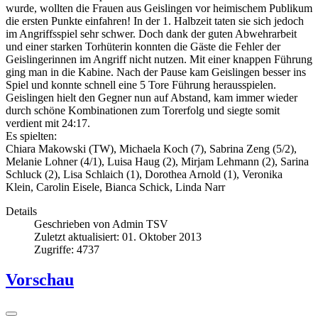
wurde, wollten die Frauen aus Geislingen vor heimischem Publikum
die ersten Punkte einfahren! In der 1. Halbzeit taten sie sich jedoch
im Angriffsspiel sehr schwer. Doch dank der guten Abwehrarbeit
und einer starken Torhüterin konnten die Gäste die Fehler der
Geislingerinnen im Angriff nicht nutzen. Mit einer knappen Führung
ging man in die Kabine. Nach der Pause kam Geislingen besser ins
Spiel und konnte schnell eine 5 Tore Führung herausspielen.
Geislingen hielt den Gegner nun auf Abstand, kam immer wieder
durch schöne Kombinationen zum Torerfolg und siegte somit
verdient mit 24:17.
Es spielten:
Chiara Makowski (TW), Michaela Koch (7), Sabrina Zeng (5/2),
Melanie Lohner (4/1), Luisa Haug (2), Mirjam Lehmann (2), Sarina
Schluck (2), Lisa Schlaich (1), Dorothea Arnold (1), Veronika
Klein, Carolin Eisele, Bianca Schick, Linda Narr
Details
Geschrieben von
Admin TSV
Zuletzt aktualisiert: 01. Oktober 2013
Zugriffe: 4737
Vorschau