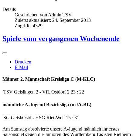
Details
Geschrieben von
Admin TSV
Zuletzt aktualisiert: 24. September 2013
Zugriffe: 4329
Spiele vom vergangenen Wochenende
Drucken
E-Mail
Männer 2. Mannschaft
Kreisliga C (M-KLC)
TSV Geislingen 2
-
VfL Ostdorf 2
23
:
22
männliche A-Jugend
Bezirksliga (mJA-BL)
SG Geisl/Ostd
-
HSG Riet-Weil
15
:
31
Am Samstag absolvierte unsere A-Jugend männlich ihr erstes
Saisonspiel gegen die Junioren des Württemberg-Ligisten Rietheim-