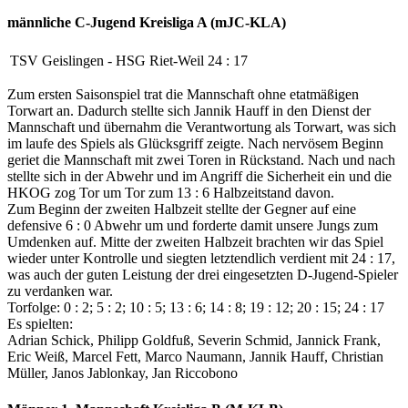
männliche C-Jugend
Kreisliga A (mJC-KLA)
TSV Geislingen
-
HSG Riet-Weil
24
:
17
Zum ersten Saisonspiel trat die Mannschaft ohne etatmäßigen
Torwart an. Dadurch stellte sich Jannik Hauff in den Dienst der
Mannschaft und übernahm die Verantwortung als Torwart, was sich
im laufe des Spiels als Glücksgriff zeigte. Nach nervösem Beginn
geriet die Mannschaft mit zwei Toren in Rückstand. Nach und nach
stellte sich in der Abwehr und im Angriff die Sicherheit ein und die
HKOG zog Tor um Tor zum 13 : 6 Halbzeitstand davon.
Zum Beginn der zweiten Halbzeit stellte der Gegner auf eine
defensive 6 : 0 Abwehr um und forderte damit unsere Jungs zum
Umdenken auf. Mitte der zweiten Halbzeit brachten wir das Spiel
wieder unter Kontrolle und siegten letztendlich verdient mit 24 : 17,
was auch der guten Leistung der drei eingesetzten D-Jugend-Spieler
zu verdanken war.
Torfolge: 0 : 2; 5 : 2; 10 : 5; 13 : 6; 14 : 8; 19 : 12; 20 : 15; 24 : 17
Es spielten:
Adrian Schick, Philipp Goldfuß, Severin Schmid, Jannick Frank,
Eric Weiß, Marcel Fett, Marco Naumann, Jannik Hauff, Christian
Müller, Janos Jablonkay, Jan Riccobono