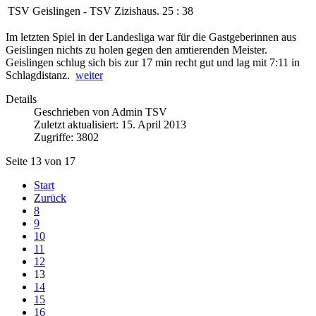
TSV Geislingen
-
TSV Zizishaus.
25
:
38
Im letzten Spiel in der Landesliga war für die Gastgeberinnen aus
Geislingen nichts zu holen gegen den amtierenden Meister.
Geislingen schlug sich bis zur 17 min recht gut und lag mit 7:11 in
Schlagdistanz.
weiter
Details
Geschrieben von
Admin TSV
Zuletzt aktualisiert: 15. April 2013
Zugriffe: 3802
Seite 13 von 17
Start
Zurück
8
9
10
11
12
13
14
15
16