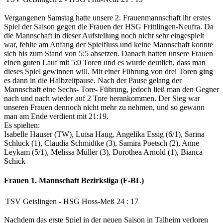
Vergangenen Samstag hatte unsere 2. Frauenmannschaft ihr erstes
Spiel der Saison gegen die Frauen der HSG Frittlingen-Neufra. Da
die Mannschaft in dieser Aufstellung noch nicht sehr eingespielt
war, fehlte am Anfang der Spielfluss und keine Mannschaft konnte
sich bis zum Stand von 5:5 absetzen. Danach hatten unsere Frauen
einen guten Lauf mit 5:0 Toren und es wurde deutlich, dass man
dieses Spiel gewinnen will. Mit einer Führung von drei Toren ging
es dann in die Halbzeitpause. Nach der Pause gelang der
Mannschaft eine Sechs- Tore- Führung, jedoch ließ man den Gegner
nach und nach wieder auf 2 Tore herankommen. Der Sieg war
unseren Frauen dennoch nicht mehr zu nehmen, und so gewann
man am Ende verdient mit 21:19.
Es spielten:
Isabelle Hauser (TW), Luisa Haug, Angelika Essig (6/1), Sarina
Schluck (1), Claudia Schmidtke (3), Samira Poetsch (2), Anne
Leykam (5/1), Melissa Müller (3), Dorothea Arnold (1), Bianca
Schick
Frauen 1. Mannschaft
Bezirksliga (F-BL)
TSV Geislingen
-
HSG Hoss-Meß
24
:
17
Nachdem das erste Spiel in der neuen Saison in Talheim verloren