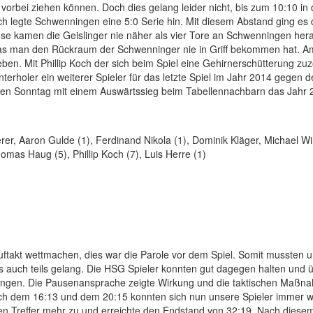
orbei ziehen können. Doch dies gelang leider nicht, bis zum 10:10 in 
ch legte Schwenningen eine 5:0 Serie hin. Mit diesem Abstand ging es
use kamen die Geislinger nie näher als vier Tore an Schwenningen her
 das man den Rückraum der Schwenninger nie in Griff bekommen hat. 
. Mit Phillip Koch der sich beim Spiel eine Gehirnerschütterung zuzo
terholer ein weiterer Spieler für das letzte Spiel im Jahr 2014 gegen 
sten Sonntag mit einem Auswärtssieg beim Tabellennachbarn das Jahr 
er, Aaron Gulde (1), Ferdinand Nikola (1), Dominik Kläger, Michael Wi
Thomas Haug (5), Phillip Koch (7), Luis Herre (1)
ftakt wettmachen, dies war die Parole vor dem Spiel. Somit mussten 
s auch teils gelang. Die HSG Spieler konnten gut dagegen halten und ü
langen. Die Pausenansprache zeigte Wirkung und die taktischen Maßn
ch dem 16:13 und dem 20:15 konnten sich nun unsere Spieler immer w
n Treffer mehr zu und erreichte den Endstand von 32:19. Nach diesem 