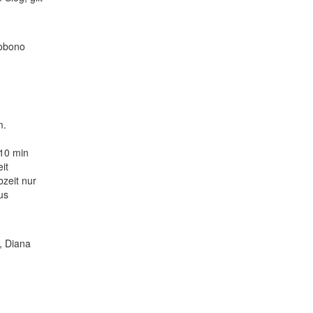
cobono
m.
 10 min
it
bzeit nur
us
, Diana