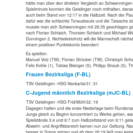
hätte man über den direkten Vergleich an Schwenningen v
Spielminute konnten die Geislinger noch mithalten, dana
auch beim Stand von 12:17 in die Halbzeit. Nach der Pa
dafür war die schlechte Torausbeute und die Tatsache
musste man sich Schwenningen mit 26:35 geschlagen geben
nach Florian Schlaich, Thorsten Schlaich und Michael Win
Dunningen 2. Nichtsdestotrotz will die Mannschaft näch
einem positiven Punktekonto beenden!
Es spielten:
Manuel Volz (TW), Florian Strücker (TW), Christoph Scher
Felix Kohle (1), Tobias Bisinger (5), Philipp Straub (5), 
Frauen
Bezirksliga (F-BL)
TSV Geislingen
-
HSG Neckartal
31
:
31
C-Jugend männlich
Bezirksliga (mJC-BL)
TSV Geislingen
-
HSG Frid/Mühl
32
:
19
Dagegen halten und die erste Niederlage beim Rundenau
Jungs gleich zu Beginn konzentriert zu Werke gehen, wa
Spielstände 3:4 und 6:7 zum Halbzeitstand von 9:11 ge
Abwehr- und Angriffsbereich kamen nun zur Geltung. Na
besser in Szene setzen und ab dem 26:19 ließ man keine