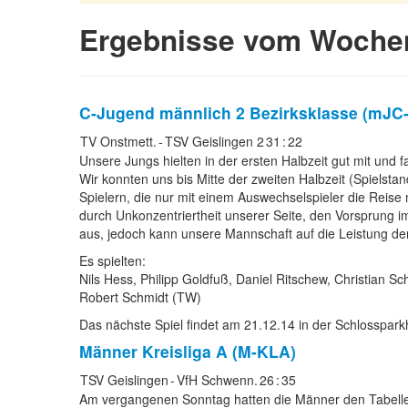
Ergebnisse vom Wochen
C-Jugend männlich 2
Bezirksklasse (mJC
TV Onstmett.
-
TSV Geislingen 2
31
:
22
Unsere Jungs hielten in der ersten Halbzeit gut mit und
Wir konnten uns bis Mitte der zweiten Halbzeit (Spielst
Spielern, die nur mit einem Auswechselspieler die Reise
durch Unkonzentriertheit unserer Seite, den Vorsprung im
aus, jedoch kann unsere Mannschaft auf die Leistung der
Es spielten:
Nils Hess, Philipp Goldfuß, Daniel Ritschew, Christian S
Robert Schmidt (TW)
Das nächste Spiel findet am 21.12.14 in der Schlossparkha
Männer
Kreisliga A (M-KLA)
TSV Geislingen
-
VfH Schwenn.
26
:
35
Am vergangenen Sonntag hatten die Männer den Tabelle