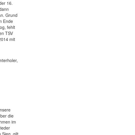
der 16.
 dann
an. Grund
Am Ende
g, fehlt
den TSV
2014 mit
nterholer,
unsere
ber die
ahmen im
ieder
Sieg, gilt