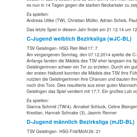
es nun in 14 Tagen gegen die starken Neckartaler zu zeig
Es spielten:
Andreas Uttke (TW), Christian Müller, Adrian Schick, Paul
Das letzte Spiel in diesem Jahr findet am 21.12.14 um 12
C-Jugend weiblich
Bezirksliga (wJC-BL)
TSV Geislingen
-
HSG Riet-Weil
17
:
7
Am vergangenen Sonntag, den 07.12.2014 spielte die C
Anfangs fanden die Mädels des TSV eher langsam ins Spi
Geislingerinnen schwer ein Tor zu erzielen. Durch ein gu
der ersten Halbzeit konnten die Mädels des TSV ihre Fü
nutzten die Geislingerinnen ihre Chancen und bauten ihr
noch drei Tore. Dies resultierte aus einer guten Manns
Geislingen das Spiel verdient mit 17:7. Ein großes Lob 
Es spielten:
Gianna Schmid (TW/4), Annabel Schluck, Celine Bisinger (
Krestian, Hannah Schnake (3), Jasmin Renner
D-Jugend männlich
Bezirksliga (mJD-BL)
TSV Geislingen
-
HSG Frid/Mühl
26
:
21