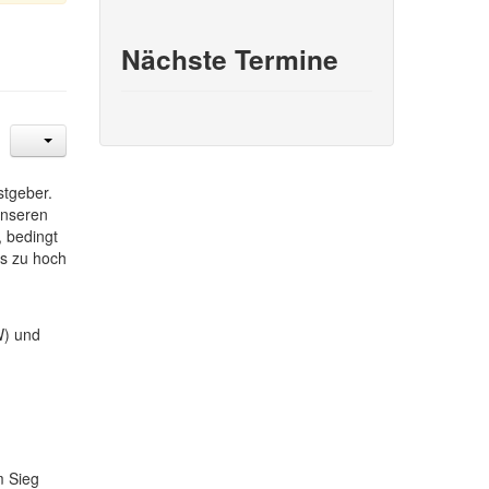
Nächste Termine
stgeber.
unseren
, bedingt
as zu hoch
W) und
m Sieg