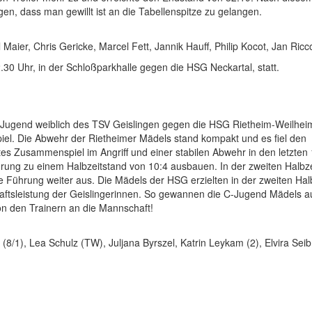
en, dass man gewillt ist an die Tabellenspitze zu gelangen.
 Maier, Chris Gericke, Marcel Fett, Jannik Hauff, Philip Kocot, Jan Ric
.30 Uhr, in der Schloßparkhalle gegen die HSG Neckartal, statt.
-Jugend weiblich des TSV Geislingen gegen die HSG Rietheim-Weilhei
el. Die Abwehr der Rietheimer Mädels stand kompakt und es fiel den
tes Zusammenspiel im Angriff und einer stabilen Abwehr in den letzten
hrung zu einem Halbzeitstand von 10:4 ausbauen. In der zweiten Halbze
e Führung weiter aus. Die Mädels der HSG erzielten in der zweiten Hal
chaftsleistung der Geislingerinnen. So gewannen die C-Jugend Mädels a
von den Trainern an die Mannschaft!
8/1), Lea Schulz (TW), Juljana Byrszel, Katrin Leykam (2), Elvira Seib