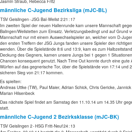
Jasmin Straub, Rebecca Fritz
männliche C-Jugend
Bezirksliga (mJC-BL)
TSV Geislingen
-
JSG Bal-Weilst 2
21
:
17
Im zweiten Spiel der neuen Hallenrunde kam unsere Mannschaft gegen
Balingen/Weilstetten zum Einsatz. Verletzungsbedingt und auf Grund vo
Mannschaft nur mit einem Auswechselspieler an, welcher vom D-Juge
den ersten Treffern der JSG Jungs fanden unsere Spieler den richtigen
wenden. Über die Spielstände 8:6 und 13:9, kam es zum Halbzeitstand
Deckung des Gegners, kamen unsere Jungs bei 1 gegen 1 Situationen 
Chancen konsequent genutzt. Nach Time Out konnte durch eine gute 
Würfen auf das gegnerische Tor, über die Spielstände von 17:14 und
sicheren Sieg von 21:17 kommen.
Es spielten:
Andreas Uttke (TW), Paul Maier, Adrian Schick, Chris Gericke, Jannick
Marian Hilsenbeck
Das nächste Spiel findet am Samstag den 11.10.14 um 14.35 Uhr gege
statt.
männliche C-Jugend 2
Bezirksklasse (mJC-BK)
TSV Geislingen 2
-
HSG Fritt-Neuf
24
:
13