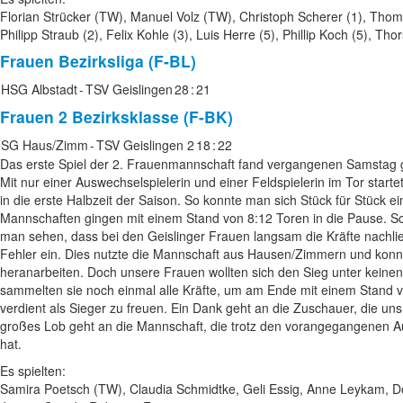
Florian Strücker (TW), Manuel Volz (TW), Christoph Scherer (1), Thom
Philipp Straub (2), Felix Kohle (3), Luis Herre (5), Phillip Koch (5), Tho
Frauen
Bezirksliga (F-BL)
HSG Albstadt
-
TSV Geislingen
28
:
21
Frauen 2
Bezirksklasse (F-BK)
SG Haus/Zimm
-
TSV Geislingen 2
18
:
22
Das erste Spiel der 2. Frauenmannschaft fand vergangenen Samstag 
Mit nur einer Auswechselspielerin und einer Feldspielerin im Tor start
in die erste Halbzeit der Saison. So konnte man sich Stück für Stück e
Mannschaften gingen mit einem Stand von 8:12 Toren in die Pause. Sc
man sehen, dass bei den Geislinger Frauen langsam die Kräfte nachl
Fehler ein. Dies nutzte die Mannschaft aus Hausen/Zimmern und konnte
heranarbeiten. Doch unsere Frauen wollten sich den Sieg unter kei
sammelten sie noch einmal alle Kräfte, um am Ende mit einem Stand 
verdient als Sieger zu freuen. Ein Dank geht an die Zuschauer, die uns 
großes Lob geht an die Mannschaft, die trotz den vorangegangenen A
hat.
Es spielten:
Samira Poetsch (TW), Claudia Schmidtke, Geli Essig, Anne Leykam, 