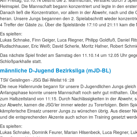
Am Freitag, 03.10.14 bestritt die 2. Mannschaft, verstärkt durch 3 Spie
Heimspiel. Die Mannschaft begann konzentriert und legte in den ersten
Danach ließ die Konzentration, vor allem in der Abwehr, nach und die 
heran. Unsere Jungs begannen den 2. Spielabschnitt wieder konzentrie
4 Treffer der Gäste zu. Über die Spielstände 17:10 und 21:11 kam die
Es spielten:
Lukas Schnake, Finn Geiger, Luca Riegner, Philipp Goldfuß, Daniel Rit
Rudischhauser, Eric Weiß; David Scherle, Moritz Hafner, Robert Schmi
Das nächste Spiel findet am Samstag den 11.10.14 um 12.05 Uhr geg
Schloßparkhalle statt.
männliche D-Jugend
Bezirksliga (mJD-BL)
TSV Geislingen
-
JSG Bal-Weilst
16
:
28
Die neue Hallenrunde begann für unsere D-Jugendlichen Jungs gleich 
Anfangsphase konnte unsere Mannschaft noch sehr gut mithalten. Übe
zum Halbzeitstand von 11:15. Durch Nachlässigkeiten in der Abwehr, s
zur Abwehr, kamen die JSG‘ler immer wieder zu Torerfolgen. Beim Spie
kämpferische Einsatz unserer Jungs zu wünschen übrig. Aus dieser Ni
und die entsprechenden Akzente auch schon im Training gesetzt werd
Es spielten:
Lukas Schnake, Dominik Feurer, Marian Hilsenbeck, Luca Riegner, Luka