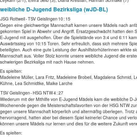
Leykam (2/1), Elvira Seib (3), Diana Krestian, Hannah Schnake (7)
weibliche D-Jugend
Bezirksliga (wJD-BL)
JSG Rottweil
-
TSV Geislingen
10
:
15
Gegen eine gleichwertige Mannschaft kamen unsere Mädels nach anfä
gekonnten Spiel in Abwehr und Angriff. Ersatzgeschwächt hatten den 
E-Jugend mit ausgeholfen. Über die Spielstände von 3:4 und 6:11 ka
Auswärtssieg von 10:15 Toren. Sehr erfreulich, dass sich mehrere Spi
beteiligten. Auch eine gute Leistung der Aushilfstorhüterinnen wirkte s
Mannschaft aus. Voller Stolz konnte unsere weibliche Jugend die ersten
schwierigen Bezirksliga mit nach Hause nehmen.
Es spielten:
Madeleine Müller, Lara Fritz, Madeleine Brobeil, Magdalena Schmid, 
Kühne, Lea Schmidtke, Maike Larche
TSV Geislingen
-
HSG NTW
4
:
27
Wiederum mit der Mithilfe von E-Jugend Mädels kam die weibliche D-
Wochenende gegen die Meisterschaftsfavoriten von der HSG NTW zum S
gegen unsere Mannschaft körperlich und altermäßig überlegen. Trotz 
hervorragend, hatten aber bei diesem Spiel keinerlei Chance und verlo
können unsere Mädels nur lernen und dies für die weitere Zukunft ver
Es spielten: