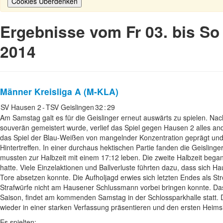
Cookies Überdenken
Ergebnisse vom Fr 03. bis So 
2014
Männer
Kreisliga A (M-KLA)
SV Hausen 2
-
TSV Geislingen
32
:
29
Am Samstag galt es für die Geislinger erneut auswärts zu spielen. 
souverän gemeistert wurde, verlief das Spiel gegen Hausen 2 alles an
das Spiel der Blau-Weißen von mangelnder Konzentration geprägt und
Hintertreffen. In einer durchaus hektischen Partie fanden die Geisling
mussten zur Halbzeit mit einem 17:12 leben. Die zweite Halbzeit began
hatte. Viele Einzelaktionen und Ballverluste führten dazu, dass sich H
Tore absetzen konnte. Die Aufholjagd erwies sich letzten Endes als S
Strafwürfe nicht am Hausener Schlussmann vorbei bringen konnte. Das
Saison, findet am kommenden Samstag in der Schlossparkhalle statt. D
wieder in einer starken Verfassung präsentieren und den ersten Heims
Es spielten: