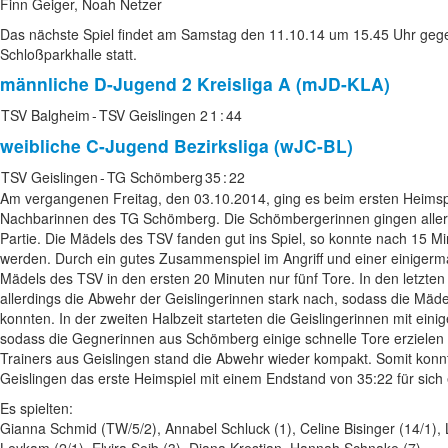
Finn Geiger, Noah Netzer
Das nächste Spiel findet am Samstag den 11.10.14 um 15.45 Uhr gege
Schloßparkhalle statt.
männliche D-Jugend 2
Kreisliga A (mJD-KLA)
TSV Balgheim
-
TSV Geislingen 2
1
:
44
weibliche C-Jugend
Bezirksliga (wJC-BL)
TSV Geislingen
-
TG Schömberg
35
:
22
Am vergangenen Freitag, den 03.10.2014, ging es beim ersten Heimsp
Nachbarinnen des TG Schömberg. Die Schömbergerinnen gingen allerdi
Partie. Die Mädels des TSV fanden gut ins Spiel, so konnte nach 15 Mi
werden. Durch ein gutes Zusammenspiel im Angriff und einer einiger
Mädels des TSV in den ersten 20 Minuten nur fünf Tore. In den letzten 
allerdings die Abwehr der Geislingerinnen stark nach, sodass die Mä
konnten. In der zweiten Halbzeit starteten die Geislingerinnen mit einig
sodass die Gegnerinnen aus Schömberg einige schnelle Tore erzielen 
Trainers aus Geislingen stand die Abwehr wieder kompakt. Somit kon
Geislingen das erste Heimspiel mit einem Endstand von 35:22 für sich
Es spielten:
Gianna Schmid (TW/5/2), Annabel Schluck (1), Celine Bisinger (14/1), L