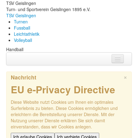
TSV Geislingen
Turn- und Sportverein Geislingen 1895 e.V.
TSV Geislingen
Turnen
Fussball
Leichtathletik
Volleyball
Handball
Aktuelles
×
Nachricht
Termine
EU e-Privacy Directive
Kontakt
Diese Website nutzt Cookies um Ihnen ein optimales
Foto-Galerie
Surferlebnis zu bieten. Diese Cookies ermöglichen und
erleichtern die Bereitstellung unserer Dienste. Mit der
Nutzung unserer Dienste erklären Sie sich damit
einverstanden, dass wir Cookies anlegen.
Ich erlaube Cookies
Ich verbiete Cookies