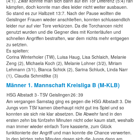
(4:1). Zwar konnte man sich dann auf ein Tor Differenz (5:4) ran
kämpfen, doch konnte man dies leider nicht weiter ausbauen.
So stand es zur Halbzeit 13:7. Nach der Pause wollten die
Geislinger Frauen wieder anschließen, konnten schlussendlich
leider nur auf vier Tore verkürzen. Da die Torchancen nicht
genutzt wurden und die Gegner dies mit Konterläufen und
schnellen Angriffen bestraften, war dem nichts mehr entgegen
zu setzten.
Es spielten:
Corina Winterholer (TW), Luisa Haug, Lisa Schlaich, Melanie
Zeng (2), Michaela Koch (2), Melanie Lohner (3/2), Miriam
Lehmann (3/1), Bianca Schick (2), Sarina Schluck, Linda Narr
(1), Claudia Schmidtke (3)
Männer 1. Mannschaft
Kreisliga B (M-KLB)
HSG Albstadt 3
-
TSV Geislingen
26
:
39
Am vergangen Samstag ging es gegen die HSG Albstadt 3. Die
Jungs vom TSV kamen überhaupt nicht gut ins Spiel und so
konnten sie sich nie klar absetzen. Die Abwehr fand in den
ersten zehn bis fünfzehn Minuten nicht oder kaum statt, weshalb
man immer wieder einfach Tore kassierte, zum Glück
funktionierte der Angriff und man konnte die Chance verwerten.
In den letzten zehn Minuten rissen sich die Jungs dann am