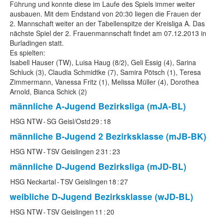
Führung und konnte diese im Laufe des Spiels immer weiter
ausbauen. Mit dem Endstand von 20:30 liegen die Frauen der
2. Mannschaft weiter an der Tabellenspitze der Kreisliga A. Das
nächste Spiel der 2. Frauenmannschaft findet am 07.12.2013 in
Burladingen statt.
Es spielten:
Isabell Hauser (TW), Luisa Haug (8/2), Geli Essig (4), Sarina
Schluck (3), Claudia Schmidtke (7), Samira Pötsch (1), Teresa
Zimmermann, Vanessa Fritz (1), Melissa Müller (4), Dorothea
Arnold, Bianca Schick (2)
männliche A-Jugend
Bezirksliga (mJA-BL)
HSG NTW
-
SG Geisl/Ostd
29
:
18
männliche B-Jugend 2
Bezirksklasse (mJB-BK)
HSG NTW
-
TSV Geislingen 2
31
:
23
männliche D-Jugend
Bezirksliga (mJD-BL)
HSG Neckartal
-
TSV Geislingen
18
:
27
weibliche D-Jugend
Bezirksklasse (wJD-BL)
HSG NTW
-
TSV Geislingen
11
:
20