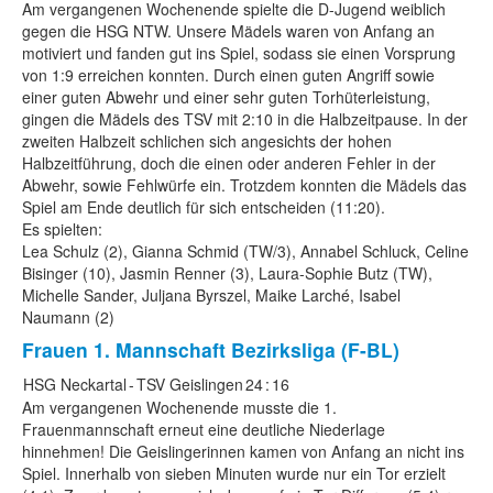
Am vergangenen Wochenende spielte die D-Jugend weiblich
gegen die HSG NTW. Unsere Mädels waren von Anfang an
motiviert und fanden gut ins Spiel, sodass sie einen Vorsprung
von 1:9 erreichen konnten. Durch einen guten Angriff sowie
einer guten Abwehr und einer sehr guten Torhüterleistung,
gingen die Mädels des TSV mit 2:10 in die Halbzeitpause. In der
zweiten Halbzeit schlichen sich angesichts der hohen
Halbzeitführung, doch die einen oder anderen Fehler in der
Abwehr, sowie Fehlwürfe ein. Trotzdem konnten die Mädels das
Spiel am Ende deutlich für sich entscheiden (11:20).
Es spielten:
Lea Schulz (2), Gianna Schmid (TW/3), Annabel Schluck, Celine
Bisinger (10), Jasmin Renner (3), Laura-Sophie Butz (TW),
Michelle Sander, Juljana Byrszel, Maike Larché, Isabel
Naumann (2)
Frauen 1. Mannschaft
Bezirksliga (F-BL)
HSG Neckartal
-
TSV Geislingen
24
:
16
Am vergangenen Wochenende musste die 1.
Frauenmannschaft erneut eine deutliche Niederlage
hinnehmen! Die Geislingerinnen kamen von Anfang an nicht ins
Spiel. Innerhalb von sieben Minuten wurde nur ein Tor erzielt