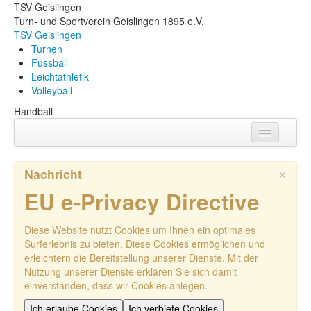
TSV Geislingen
Turn- und Sportverein Geislingen 1895 e.V.
TSV Geislingen
Turnen
Fussball
Leichtathletik
Volleyball
Handball
Aktuelles
×
Nachricht
Termine
EU e-Privacy Directive
Kontakt
Diese Website nutzt Cookies um Ihnen ein optimales
Foto-Galerie
Surferlebnis zu bieten. Diese Cookies ermöglichen und
erleichtern die Bereitstellung unserer Dienste. Mit der
Nutzung unserer Dienste erklären Sie sich damit
einverstanden, dass wir Cookies anlegen.
Ich erlaube Cookies
Ich verbiete Cookies